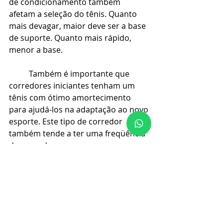
de condicionamento também 
afetam a seleção do tênis. Quanto 
mais devagar, maior deve ser a base 
de suporte. Quanto mais rápido, 
menor a base.
Também é importante que 
corredores iniciantes tenham um 
tênis com ótimo amortecimento 
para ajudá-los na adaptação ao novo 
esporte. Este tipo de corredor 
também tende a ter uma freqüência 
de passadas menor, o que gera 
maior impacto a cada passada. 
Sendo assim, os iniciantes devem 
gastar um pouco mais e comprar 
um tênis de qualidade superior.