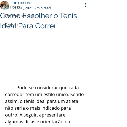
Dr. Luiz Fink
All Posts
Sep 20, 2021
6 min read
Como Escolher o Tênis
Comece por aqui
Ideal Para Correr
Ombro
Pode-se considerar que cada 
corredor tem um estilo único. Sendo 
assim, o tênis ideal para um atleta 
não seria o mais indicado para 
outro. A seguir, apresentarei 
algumas dicas e orientação na 