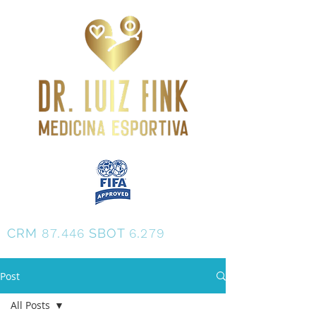
Dr. Luiz Fink
CRM
87.446
SBOT
6.279
Post
All Posts