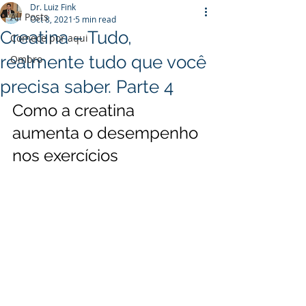
Dr. Luiz Fink
All Posts
Oct 8, 2021
5 min read
Creatina – Tudo,
Comece por aqui
realmente tudo que você
Ombro
precisa saber. Parte 4
Como a creatina 
aumenta o desempenho 
nos exercícios