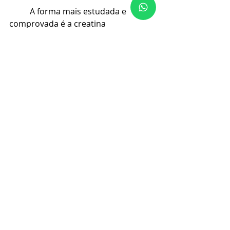
A forma mais estudada e 
comprovada é a creatina 
monoidratada, com centenas de 
estudos para apoiar sua segurança e 
eficácia (
2✔
, 
24✔
)
Os suplementos de creatina 
podem aumentar os estoques de 
creatina muscular em 10-40%, 
dependendo de você e de seus 
níveis atuais de reserva (
7✔
)
Se você tiver poucas reservas, 
poderá ver melhorias ainda mais 
perceptíveis.
Uma 
fase de carga
 é a maneira 
mais rápida de maximizar a 