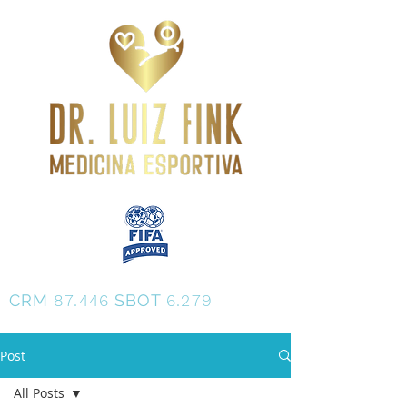
Dr. Luiz Fink
CRM
87.446
SBOT
6.279
Post
All Posts