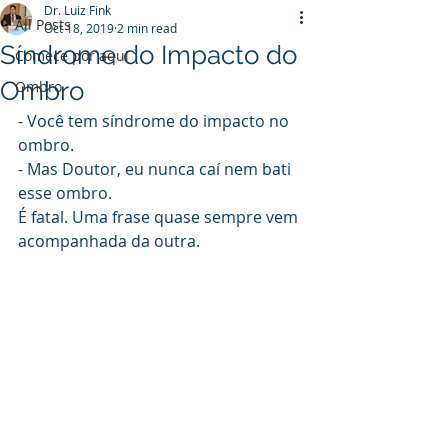
Dr. Luiz Fink
All Posts
Oct 18, 2019
2 min read
Síndrome do Impacto do
Comece por aqui
Ombro
Ombro
- Você tem síndrome do impacto no 
ombro. 
- Mas Doutor, eu nunca caí nem bati 
esse ombro. 
É fatal. Uma frase quase sempre vem 
acompanhada da outra. 