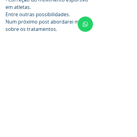
em atletas. 
Entre outras possibilidades. 
Num próximo post abordarei mais 
sobre os tratamentos. 
                         Abraços 
Dr. Luiz Fink
Recent Posts
See All