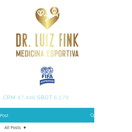
Dr. Luiz Fink
CRM
87.446
SBOT
6.279
Post
All Posts