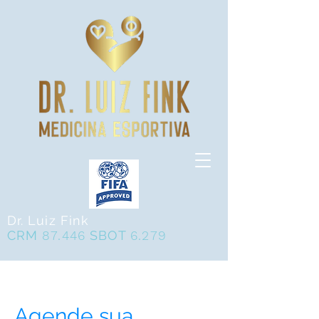
Dr. Luiz Fink
CRM
87.446
SBOT
6.279
Agende sua