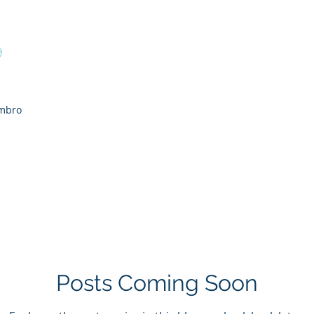
Home
Medicina Esportiva
Dr. Luiz Fink
Blog
9
mbro
Posts Coming Soon