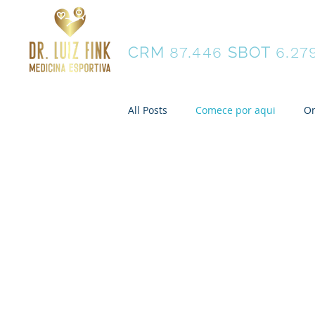
Dr. Luiz Fink
CRM
SBOT
87.446
6.27
All Posts
Comece por aqui
O