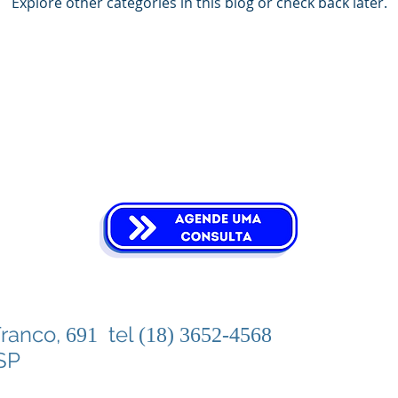
Explore other categories in this blog or check back later.
Franco,
tel
691
(18) 3652-4568
 SP